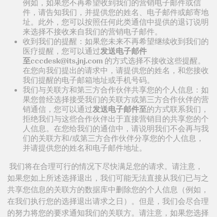
例如，如果您不再希望收到我们的营销电子邮件或信
件，请告知我们，并提供您的姓名、电子邮件或邮寄地
址。此外，您可以按照任何此类通信中提供的退订说明
来选择不接收来自我们的营销电子邮件。
收到我们的提醒：如果您未来不再希望继续收到我们的
医疗提醒，您可以通过
发送电子邮件
至
的方式选择不接收这些提醒。
在您向我们提出的请求中，请提供您的姓名，和您接收
我们提醒的电子邮箱地址或手机号码。
我们与关联方和第三方合作伙伴共享您的个人信息：如
果您曾经选择接受我们的关联方或第三方合作伙伴的营
销通信，您可以通过
发送电子邮件至
的方式联系我们，
拒绝我们与这些合作伙伴出于直接营销目的共享您的个
人信息。在您给我们的通信中，请说明我们不会再与我
们的关联方和/或第三方合作伙伴分享您的个人信息，
并请提供您的姓名和电子邮件地址。
我们将在合理可行的情况下尽快满足您的请求。请注意，
如果您如上所述选择退出，我们可能无法直接从我们已与之
共享您信息的关联方的数据库中删除您的个人信息（例如，
在我们执行您的选择退出请求之日）。但是，我们会尽合理
的努力将您的要求通知我们的关联方。请注意，如果您选择