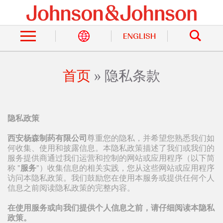
跳
转
站
到
内
主
ENGLISH
搜
索
要
内
容
首页
隐私条款
面
包
隐私政策
屑
西安杨森制药有限公司
尊重您的隐私，并希望您熟悉我们如
何收集、使用和披露信息。本隐私政策描述了我们或我们的
服务提供商通过我们运营和控制的网站或应用程序（以下简
称 "
服务
"）收集信息的相关实践，您从这些网站或应用程序
访问本隐私政策。我们鼓励您在使用本服务或提供任何个人
信息之前阅读隐私政策的完整内容。
在使用服务或向我们提供个人信息之前，请仔细阅读本隐私
政策。