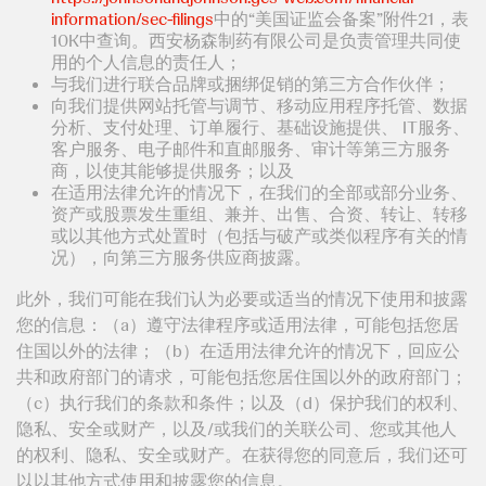
information/sec-filings
中的“美国证监会备案”附件21，表
10K中查询。西安杨森制药有限公司是负责管理共同使
用的个人信息的责任人；
与我们进行联合品牌或捆绑促销的第三方合作伙伴；
向我们提供网站托管与调节、移动应用程序托管、数据
分析、支付处理、订单履行、基础设施提供、 IT服务、
客户服务、电子邮件和直邮服务、审计等第三方服务
商，以使其能够提供服务；以及
在适用法律允许的情况下，在我们的全部或部分业务、
资产或股票发生重组、兼并、出售、合资、转让、转移
或以其他方式处置时（包括与破产或类似程序有关的情
况），向第三方服务供应商披露。
此外，我们可能在我们认为必要或适当的情况下使用和披露
您的信息：（a）遵守法律程序或适用法律，可能包括您居
住国以外的法律；（b）在适用法律允许的情况下，回应公
共和政府部门的请求，可能包括您居住国以外的政府部门；
（c）执行我们的条款和条件；以及（d）保护我们的权利、
隐私、安全或财产，以及/或我们的关联公司、您或其他人
的权利、隐私、安全或财产。在获得您的同意后，我们还可
以以其他方式使用和披露您的信息。