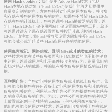
使用
Flash cookies
：
我们使用 Adobe Flash技术（包括
Flash本地存储对象（“Flash LSOs”)使我们能够为您提供更
多量身定制的信息，方便您持续访问和使用本服务，并收集
和存储有关您使用本服务的信息。如果您不希望 Flash LSOs
存储在您的计算机上，您可以调整 Flash播放器的设置，以
阻止 Flash LSOs存储使
用网站存储设置面板
中的工具。您还
可以通过进入
全局存储设置面板
并按照其说明控制 Flash
LSOs。请注意，将Flash播放器设置为限制接受Flash LSOs
可能会减少或阻碍某些 Flash应用程序的功能使用。
使用像素标记、网络信标、透明
GIFs
或其他类似的技术：
这些技术可能在某些服务页面和 HTML格式的电子邮件消息
中运用，以跟踪用户和电子邮件接收者的行为，衡量我们的
市场营销活动的成果，并编辑有关本服务使用情况的统计数
据。
互联网广告：
当您访问并使用本服务或其他线上服务时，我
们可能会根据您在任何设备上访问和使用本服务和其他在线
服务的相关信息，
利用第三方广告公司为您提供您可能感兴
趣的商品和服务的广告
。为此，这些公司可能在您的浏览器
上放置或识别一个独特的 cookie （包括使用像素标签）。
他们也可能会使用这些技术，以及他们收集的关于您在线使
用的信息，以便在您使用的多个设备（如移动电话和笔记本