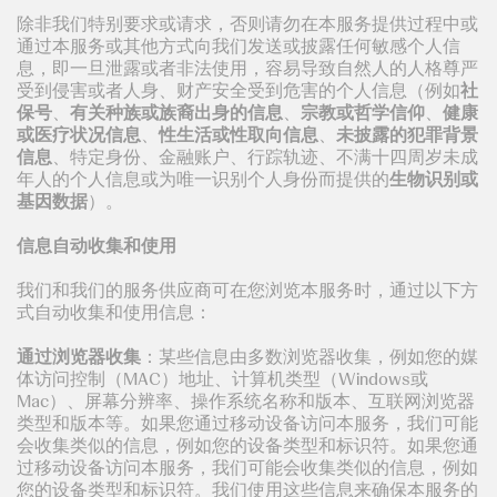
除非我们特别要求或请求，否则请勿在本服务提供过程中或
通过本服务或其他方式向我们发送或披露任何敏感个人信
息，即一旦泄露或者非法使用，容易导致自然人的人格尊严
受到侵害或者人身、财产安全受到危害的个人信息（例如
社
保号
、
有关种族或族裔出身的信息
、
宗教或哲学信仰
、
健康
或医疗状况信息
、
性生活或性取向信息
、
未披露的犯罪背景
信息
、特定身份、金融账户、行踪轨迹、不满十四周岁未成
年人的个人信息或为唯一识别个人身份而提供的
生物识别或
基因数据
）。
信息自动收集和使用
我们和我们的服务供应商可在您浏览本服务时，通过以下方
式自动收集和使用信息：
通过浏览器收集
：某些信息由多数浏览器收集，例如您的媒
体访问控制（MAC）地址、计算机类型（Windows或
Mac）、屏幕分辨率、操作系统名称和版本、互联网浏览器
类型和版本等。如果您通过移动设备访问本服务，我们可能
会收集类似的信息，例如您的设备类型和标识符。如果您通
过移动设备访问本服务，我们可能会收集类似的信息，例如
您的设备类型和标识符。我们使用这些信息来确保本服务的