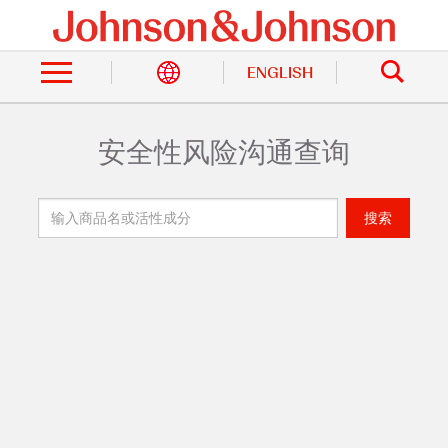
跳
转
站
到
内
主
ENGLISH
搜
索
要
内
容
安全性风险沟通查询
面
包
屑