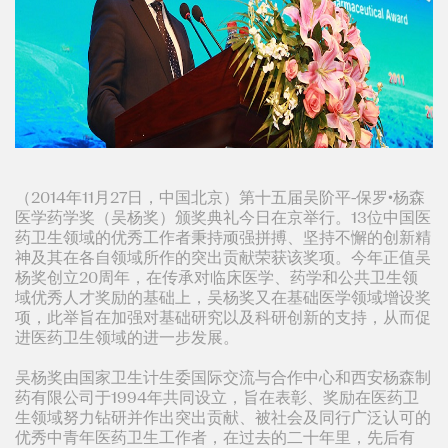
（2014年11月27日，中国北京）第十五届吴阶平-保罗•杨森
医学药学奖（吴杨奖）颁奖典礼今日在京举行。13位中国医
药卫生领域的优秀工作者秉持顽强拼搏、坚持不懈的创新精
神及其在各自领域所作的突出贡献荣获该奖项。今年正值吴
杨奖创立20周年，在传承对临床医学、药学和公共卫生领
域优秀人才奖励的基础上，吴杨奖又在基础医学领域增设奖
项，此举旨在加强对基础研究以及科研创新的支持，从而促
进医药卫生领域的进一步发展。
吴杨奖由国家卫生计生委国际交流与合作中心和西安杨森制
药有限公司于1994年共同设立，旨在表彰、奖励在医药卫
生领域努力钻研并作出突出贡献、被社会及同行广泛认可的
优秀中青年医药卫生工作者，在过去的二十年里，先后有