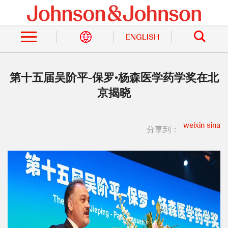
跳
转
站
到
内
主
ENGLISH
搜
索
要
内
容
第十五届吴阶平-保罗•杨森医学药学奖在北
京揭晓
weixin
sina
分享到：