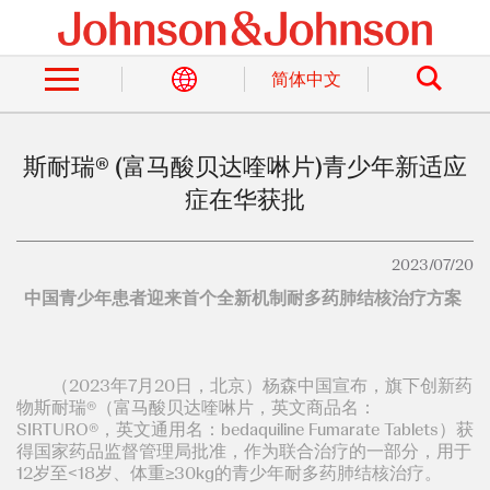
Skip
to
Search
main
content
简体中文
斯耐瑞® (富马酸贝达喹啉片)青少年新适应
症在华获批
2023/07/20
中国青少年患者迎来首个全新机制耐多药肺结核治疗方案
（2023年7月20日，北京）杨森中国宣布，旗下创新药
物斯耐瑞®（富马酸贝达喹啉片，英文商品名：
SIRTURO®，英文通用名：bedaquiline Fumarate Tablets）获
得国家药品监督管理局批准，作为联合治疗的一部分，用于
12岁至<18岁、体重≥30kg的青少年耐多药肺结核治疗。