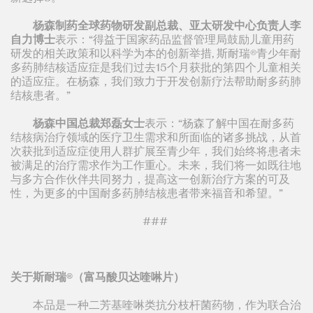
杨森制药全球药物研发副总裁、亚太研发中心负责人李
自力博士
表示：“得益于国家药品监督管理局鼓励儿童用药
研发的相关政策和以科学为本的创新举措, 斯耐瑞®青少年耐
多药肺结核适应症是我们过去15个月获批的第四个儿童相关
的适应症。在杨森，我们致力于开发创新疗法帮助耐多药肺
结核患者。”
杨森中国总裁郑磊女士
表示：“杨森了解中国在耐多药
结核病治疗领域的医疗卫生需求和所面临的诸多挑战，从首
次获批到适应症使用人群扩展至青少年，我们始终将患者未
被满足的治疗需求作为工作重心。未来，我们将一如既往地
与多方合作伙伴共同努力，提高这一创新治疗方案的可及
性，为更多的中国耐多药肺结核患者带来福音和希望。”
###
关于斯耐瑞®（富马酸贝达喹啉片）
本品是一种二芳基喹啉类抗分枝杆菌药物，作为联合治