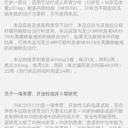
疗的一部分，适用于治疗成人和青少年（12岁至＜18岁且体
重≥30 kg）耐多药肺结核（MDR-TB）。只有当不能提供其
他有效的治疗方案时，方可使用本品。
本品应在直接面视督导下治疗。本品仅在与其他抗分枝
杆菌药物联合治疗时使用。本品应该与至少3种对患者MDR-
TB分离菌株敏感的药物联合治疗。如果无法获得体外药敏
结果，可将本品与至少4种可能对患者MDR-TB分离菌株敏感
的药物联合治疗。
本品的推荐剂量是400mg口服，每日1次，用药2周；
然后200mg，每周3次，用药（每次服药至少间隔48小时）
22周（治疗的总持续时间是24周）。
关于一项单臂、开放性临床Ⅱ期研究
TMC207-C211是一项单臂、开放性儿科临床试验，旨在
评价本品联合背景治疗方案在12岁至＜18岁的确诊或很可能
患有肺MDR-TB的患者中的药代动力学、安全性和耐受性。
该研究入组了15例14岁至＜18岁的患者。患者的中位年龄为