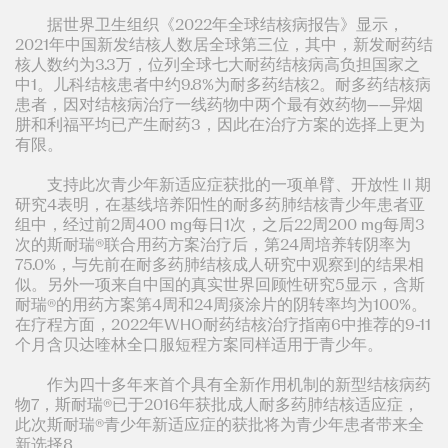
据世界卫生组织《2022年全球结核病报告》显示，
2021年中国新发结核人数居全球第三位，其中，新发耐药结
核人数约为3.3万，位列全球七大耐药结核病高负担国家之
中1。儿科结核患者中约9.8%为耐多药结核2。耐多药结核病
患者，因对结核病治疗一线药物中两个最有效药物——异烟
肼和利福平均已产生耐药3，因此在治疗方案的选择上更为
有限。
支持此次青少年新适应症获批的一项单臂、开放性Ⅱ期
研究4表明，在基线培养阳性的耐多药肺结核青少年患者亚
组中，经过前2周400 mg每日1次，之后22周200 mg每周3
次的斯耐瑞®联合用药方案治疗后，第24周培养转阴率为
75.0%，与先前在耐多药肺结核成人研究中观察到的结果相
似。另外一项来自中国的真实世界回顾性研究5显示，含斯
耐瑞®的用药方案第4周和24周痰涂片的阴转率均为100%。
在疗程方面，2022年WHO耐药结核治疗指南6中推荐的9-11
个月含贝达喹林全口服短程方案同样适用于青少年。
作为四十多年来首个具有全新作用机制的新型结核病药
物7，斯耐瑞®已于2016年获批成人耐多药肺结核适应症，
此次斯耐瑞®青少年新适应症的获批将为青少年患者带来全
新选择8。