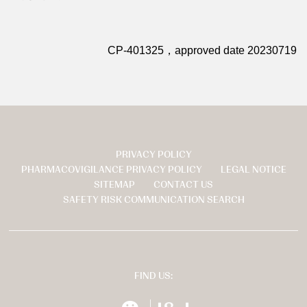
CP-401325，approved date 20230719
PRIVACY POLICY
页
PHARMACOVIGILANCE PRIVACY POLICY
LEGAL NOTICE
脚
SITEMAP
CONTACT US
SAFETY RISK COMMUNICATION SEARCH
FIND US:
wechat
扬森全球多元化