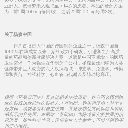
16岁，80%为女性，53%为黑种人，33%为白种人，13%为
亚洲人。该研究未入组12至＜14岁的患者。本品的给药方案
为：前2周400 mg每日1次，之后22周200 mg每周3次。
关于杨森中国
作为首批进入中国的跨国制药企业之一，杨森中国自
1985年在华成立以来，始终致力于研发、引进和生产高质
量的药品和创新健康解决方案，以满足中国不断增长的医药
卫生需求。作为强生在华制药子公司，杨森聚焦能够为人类
健康带来巨大改变的六大疾病领域：肿瘤学、免疫学、传染
病和疫苗、神经科学、心血管与代谢以及肺动脉高压。
根据《药品管理法》及其他相关法律规定，处方药必须凭执
业医师或执业助理医师处方才可调配、购买和使用；对于非
处方药，消费者有权自主选购，并须按非处方药标签和说明
书所示内容使用。本网站（新闻稿）为陈述事实所披露的信
息涉及一般性科学信息，仅供专业人士参考，不做任何购买
和使用推荐。