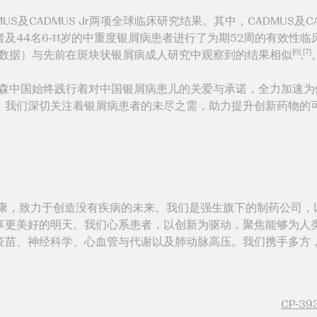
S及CADMUS Jr两项全球临床研究结果。其中，CADMUS及CAD
者及44名6-11岁的中重度银屑病患者进行了为期52周的有效性临
[6]
[7]
性数据）与先前在斑块状银屑病成人研究中观察到的结果相似
,
杨森中国始终践行着对中国银屑病患儿的关爱与承诺，全力加速为
，我们深切关注着银屑病患者的未尽之需，助力提升创新药物的
健康，致力于创造没有疾病的未来。我们是强生旗下的制药公司，
享更美好的明天。我们心系患者，以创新为驱动，聚焦能够为人
疫苗、神经科学、心血管与代谢以及肺动脉高压。我们携手多方
CP-39