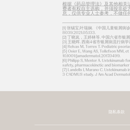
根据《药品管理法》及其他相关
费者有权自主选购，并须按非处
息，仅供专业人士参考，不做任
[1] 张锡宝,叶瑞娴. 《中国儿童银屑病诊疗指南》
8039.2021.05.133.
[2] 丁晓岚，王婷林等. 中国六省市银屑病流行
[3] 王晓晖. 西南4省市银屑病流行病学调查研究
[4] Relvas M, Torres T. Pediatric pso
[5] Osier E, Wang AS, Tollefson MM, e
10.1001/jamadermatol.2017.0499.
[6] Philipp S, Menter A. Ustekinumab for
safety, pharmacokinetic and biomarker 
[7] Landells I, Marano C. Ustekinumab i
3 CADMUS study. J Am Acad Dermatol. 
隐私条款
页
脚