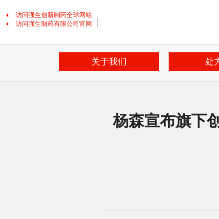
跳
转
访问强生创新制药全球网站
到
访问强生制药有限公司官网
主
要
内
容
关于我们
处
杨森宣布旗下