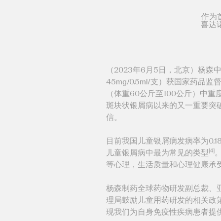
作为
喜达
（2023年6月5日，北京）杨森
45mg/0.5ml/支）获国家
（体重60公斤至100公斤）中
斑块状银屑病以来的又一重要突
信。
目前我国儿童银屑病发病率为0.1
[4]
儿童银屑病中最为常见的类型
等心理，生活质量和心理健康承
杨森制药全球药物研发副总裁、
理局鼓励儿童用药研发的相关政
现我们为自身免疫性疾病患者提