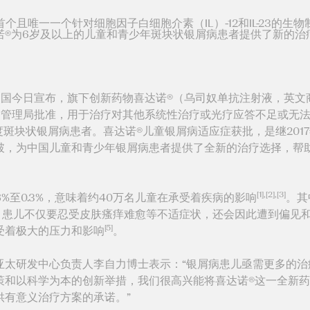
首个且唯一一个针对细胞因子白细胞介素（IL）-12和IL-23的生物
诺®为6岁及以上的儿童和青少年斑块状银屑病患者提供了新的治
中国今日宣布，旗下创新药物喜达诺®（乌司奴单抗注射液，英文商品
药品监督管理局批准，用于治疗对其他系统性治疗或光疗应答不足或
重度斑块状银屑病患者。喜达诺®儿童银屑病适应症获批，是继20
破，为中国儿童和青少年银屑病患者提供了全新的治疗选择，帮
[1],[2],[3]
8%至0.3%，意味着约40万名儿童在承受着疾病的影响
。其
。患儿不仅要忍受皮肤瘙痒难愈等不适症状，还会因此遭到偏见
[5]
受着极大的压力和影响
。
亚太研发中心负责人李自力博士表示：“银屑病患儿亟需更多的治
策和以科学为本的创新举措，我们很高兴能将喜达诺®这一全新
供有意义治疗方案的承诺。”