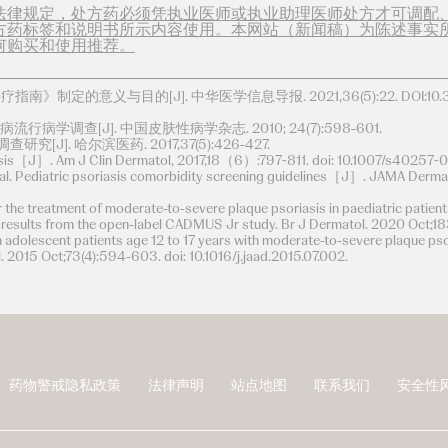
法律规定，处方药必须凭执业医师或执业助理医师处方才可调配
方药标签和说明书所示内容使用。本网站（新闻稿）为陈述事实
何购买和使用推荐。
制定的意义与目的[J]. 中华医学信息导报. 2021,36(5):22. DOI:10.3760/c
病学调查[J]. 中国皮肤性病学杂志. 2010; 24(7):598-601.
[J]. 哈尔滨医药. 2017,37(5):426-427.
riasis［J］. Am J Clin Dermatol, 2017,18（6）:797⁃811. doi: 10.1007/s40257⁃
t al. Pediatric psoriasis comorbidity screening guidelines［J］. JAMA Der
 the treatment of moderate-to-severe plaque psoriasis in paediatric patients 
results from the open-label CADMUS Jr study. Br J Dermatol. 2020 Oct;183(
n adolescent patients age 12 to 17 years with moderate-to-severe plaque ps
2015 Oct;73(4):594-603. doi: 10.1016/j.jaad.2015.07.002.
药物警戒隐私政策
法律声明
站点地图
联系我们
安全性