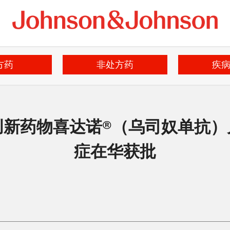
方药
非处方药
疾
创新药物喜达诺®（乌司奴单抗）
症在华获批