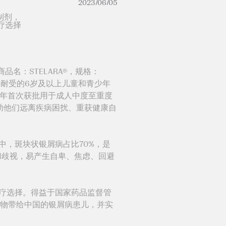
2023/06/05
制剂，
疗选择
名：STELARA®，规格：
无法耐受的6岁及以上儿童和青少年
17年首次获批用于成人中度至重度
助他们远离疾病困扰、重获健康自
中，斑块状银屑病占比70%，是
和歧视，易产生自卑、焦虑、回避
疗选择。得益于国家药品监督管
药物带给中国的银屑病患儿，并实