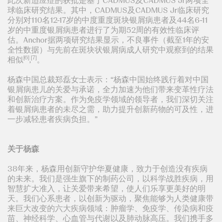
此次新适应症的获批是基于CADMUS及CADMUS Jr两项全
球临床研究结果。其中，CADMUS及CADMUS Jr临床研究
分别对110名12-17岁的中度重度斑块银屑病患者及44名6-11
岁的中重度银屑病患者进行了为期52周的有效性临床评
估。Anchor据两项研究结果显示，不良事件（截至1年的安
全性数据）与先前在斑块状银屑病成人研究中观察到的结果
[6]
[7]
相似
,
。
杨森中国总裁郑磊女士表示：“杨森中国始终践行着对中国
银屑病患儿的关爱与承诺，全力加速为他们带来变革性疗法
和创新治疗方案。作为免疫学领域的领导者，我们深切关注
着银屑病患者的未尽之需，助力提升创新药物的可及性，进
一步减轻患者疾病负担。”
关于杨森
38年来，杨森用创新守护华夏健康，致力于创造没有疾病
的未来。我们是强生旗下的制药公司，以科学战胜疾病，用
智慧扩大准入，让关爱带来希望，使人们乐享更美好的明
天。我们心系患者，以创新为驱动，聚焦能够为人类健康带
来巨大改变的六大疾病领域：肿瘤学、免疫学、传染病和疫
苗、神经科学、心血管与代谢以及肺动脉高压。我们携手多