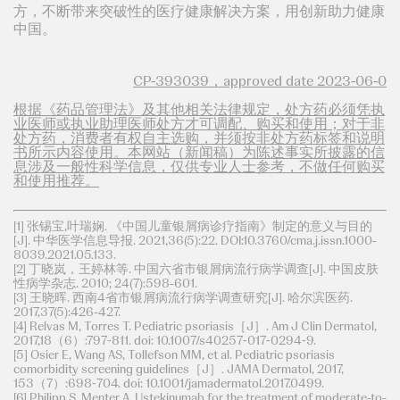
方，不断带来突破性的医疗健康解决方案，用创新助力健康
中国。
CP-393039，approved date 2023-06-0
根据《药品管理法》及其他相关法律规定，处方药必须凭执
业医师或执业助理医师处方才可调配、购买和使用；对于非
处方药，消费者有权自主选购，并须按非处方药标签和说明
书所示内容使用。本网站（新闻稿）为陈述事实所披露的信
息涉及一般性科学信息，仅供专业人士参考，不做任何购买
和使用推荐。
[1] 张锡宝,叶瑞娴. 《中国儿童银屑病诊疗指南》制定的意义与目的
[J]. 中华医学信息导报. 2021,36(5):22. DOI:10.3760/cma.j.issn.1000-
8039.2021.05.133.
[2] 丁晓岚，王婷林等. 中国六省市银屑病流行病学调查[J]. 中国皮肤
性病学杂志. 2010; 24(7):598-601.
[3] 王晓晖. 西南4省市银屑病流行病学调查研究[J]. 哈尔滨医药.
2017,37(5):426-427.
[4] Relvas M, Torres T. Pediatric psoriasis［J］. Am J Clin Dermatol,
2017,18（6）:797⁃811. doi: 10.1007/s40257⁃017⁃0294⁃9.
[5] Osier E, Wang AS, Tollefson MM, et al. Pediatric psoriasis
comorbidity screening guidelines［J］. JAMA Dermatol, 2017,
153（7）:698⁃704. doi: 10.1001/jamadermatol.2017.0499.
[6] Philipp S, Menter A. Ustekinumab for the treatment of moderate-to-