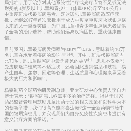
局批准，用于治疗对其他系统性治疗或光疗应答不足或无法
耐受的6岁及以上儿童和青少年（体重60公斤至100公斤）
中重度斑块状银屑病患者。喜达诺®儿童银屑病适应症获
批，是继2017年首次获批用于成人中度至重度斑块状银屑病
以来的又一重要突破，为中国儿童和青少年银屑病患者提供
了全新的治疗选择，帮助他们远离疾病困扰、重获健康自
信。
目前我国儿童银屑病发病率为0.18%至0.3%，意味着约40万
[1],[2],[3]
名儿童在承受着疾病的影响
。其中，斑块状银屑病占
[4]
比70%，是儿童银屑病中最为常见的类型
。患儿不仅要忍
受皮肤瘙痒难愈等不适症状，还会因此遭到偏见和歧视，易
产生自卑、焦虑、回避等心理，生活质量和心理健康承受着
[5]
极大的压力和影响
。
杨森制药全球药物研发副总裁、亚太研发中心负责人李自力
博士表示：“银屑病患儿亟需更多的治疗选择。得益于国家
药品监督管理局鼓励儿童用药研发的相关政策和以科学为本
的创新举措，我们很高兴能将喜达诺®这一全新药物带给中
国的银屑病患儿，并实现我们为自身免疫性疾病患者提供有
意义治疗方案的承诺。”