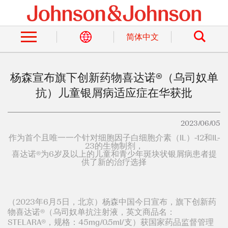
Skip
to
Search
main
content
简体中文
杨森宣布旗下创新药物喜达诺®（乌司奴单
抗）儿童银屑病适应症在华获批
2023/06/05
作为首个且唯一一个针对细胞因子白细胞介素（IL）-12和IL-
23的生物制剂，
喜达诺®为6岁及以上的儿童和青少年斑块状银屑病患者提
供了新的治疗选择
（2023年6月5日，北京）杨森中国今日宣布，旗下创新药
物喜达诺®（乌司奴单抗注射液，英文商品名：
STELARA®，规格：45mg/0.5ml/支）获国家药品监督管理