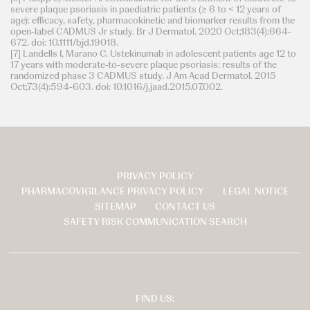
severe plaque psoriasis in paediatric patients (≥ 6 to < 12 years of
age): efficacy, safety, pharmacokinetic and biomarker results from the
open-label CADMUS Jr study. Br J Dermatol. 2020 Oct;183(4):664-
672. doi: 10.1111/bjd.19018.
[7] Landells I, Marano C. Ustekinumab in adolescent patients age 12 to
17 years with moderate-to-severe plaque psoriasis: results of the
randomized phase 3 CADMUS study. J Am Acad Dermatol. 2015
Oct;73(4):594-603. doi: 10.1016/j.jaad.2015.07.002.
PRIVACY POLICY
页
PHARMACOVIGILANCE PRIVACY POLICY
LEGAL NOTICE
脚
SITEMAP
CONTACT US
SAFETY RISK COMMUNICATION SEARCH
FIND US: