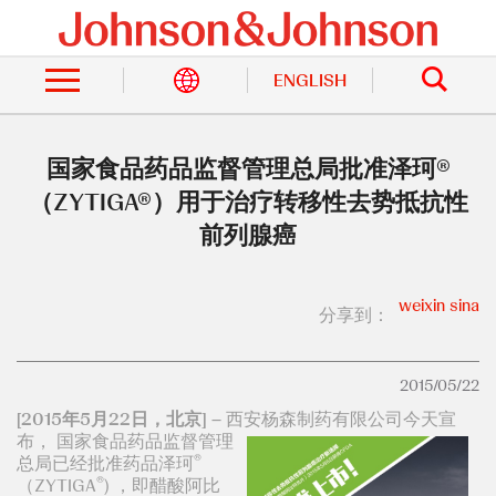
跳
转
站
到
内
主
ENGLISH
搜
索
要
内
容
国家食品药品监督管理总局批准泽珂®
（ZYTIGA®）用于治疗转移性去势抵抗性
前列腺癌
weixin
sina
分享到：
2015/05/22
[2015年5月22日，北京]
– 西安杨森制药有限公司今天宣
布， 国家食品药品
监督管理
®
总局已经批准药品泽珂
®
（ZYTIGA
) ，即醋酸阿比