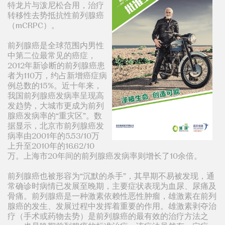
特龙片与泼尼松合用，治疗
转移性去势抵抗性前列腺癌
（mCRPC）。
前列腺癌是全球范围内男性
中第二位最常见的癌症，
2012年新诊断的前列腺癌患
者为110万，约占新增癌症病
例总数的15%。近十年来，
我国前列腺癌发病率呈现高
发趋势，大城市更成为前列
腺癌发病率的“重灾区”。数
据显示，北京市前列腺癌发
病率由2001年的5.53/10万
上升至2010年的16.62/10
万。上海市20年间的前列腺癌发病率则增长了10余倍。
前列腺癌也被形容为“沉默的杀手”，其早期不易被发现，通
常确诊时病情已发展至晚期，主要症状表现为血尿、尿痛及
骨痛。前列腺癌是一种激素依赖性恶性肿瘤，雄激素在前列
腺癌的发生、发展过程中发挥着重要的作用。雄激素剥夺治
疗（手术或药物去势）是前列腺癌的最有效的治疗方法之