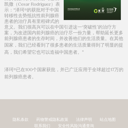
凯撒（Cesar Rodriguez）表
示：“泽珂®的获批对于中国
转移性去势抵抗性前列腺癌
患者的治疗具有里程碑式的
意义。我们很高兴可以在中国引进这一‘突破性’的治疗方
案，为改进国内前列腺癌的治疗尽一份力量，帮助延长更多
前列腺癌患者的生存时间，并改善他们的生活质量。在其他
国家，我们已经看到了很多患者的生活
质量得到了明显的提
高，我们希望它也可以造福中国患者。”
泽珂®已在100个国家获批，并已广泛应用于全球超过17万的
前列腺癌患者。
隐私条款
药物警戒隐私政策
法律声明
站点地图
页
联系我们
安全性风险沟通查询
脚