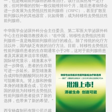
一，也是晚期前列腺癌的标准治疗。该疗法虽然有一定疗
效，但对肿瘤的控制一般仅能维持18个月，随后患者病情会
进一步发展为去势抵抗性前列腺癌（CRPC），甚至扩散至
前列腺以外的其他器官，比如骨骼，成为转移性去势抵抗性
前列腺癌。
中华医学会泌尿外科分会主任委员、第二军医大学泌尿外科
中心主任孙颖浩教授表示：“在中国，转移性去势抵抗性前
列腺癌一直是晚期前列腺癌治疗的难点。除了传统的化疗方
法以外，国内缺乏有效的治疗方法。目前，转移性去势抵抗
性前列腺癌患者的生存期通常小于2年，这对于前列腺癌患
者及其家庭来说非常残酷。
国际研究显示，雄激素水平
进一步降低，患者的生存期
可进一步延长。新型雄激素
合成抑制剂醋酸阿比特龙片
可阻断睾丸、肾上腺和肿瘤
本身的雄激素合成，它在中
国的获批为转移性去势抵抗
性前列腺癌患者提供了新的
选择，也带来了新的希望。”
西安杨森制药有限公司总裁