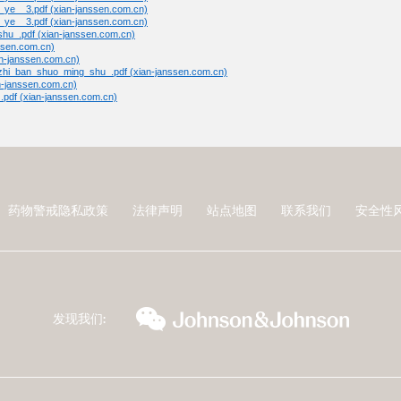
e__3.pdf (xian-janssen.com.cn)
e__3.pdf (xian-janssen.com.cn)
hu_.pdf (xian-janssen.com.cn)
ssen.com.cn)
an-janssen.com.cn)
zhi_ban_shuo_ming_shu_.pdf (xian-janssen.com.cn)
n-janssen.com.cn)
pdf (xian-janssen.com.cn)
药物警戒隐私政策
法律声明
站点地图
联系我们
安全性
wechat
扬森全球
发现我们: