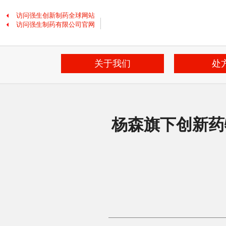
跳
转
访问强生创新制药全球网站
到
访问强生制药有限公司官网
主
要
内
容
关于我们
处
杨森旗下创新药