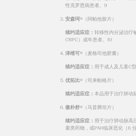
性克罗恩病患者。9
安森珂®
（阿帕他胺片）
续约适应症：
转移性内分泌治疗敏
CRPC）成年患者。10
泽维可®
（麦格司他胶囊）
续约适应症：
用于成人及儿童C型
优拓比®
（司来帕格片）
续约适应症：
本品用于治疗肺动脉高
傲朴舒®
（马昔腾坦片）
续约适应症：
用于治疗肺动脉高压
素类药物，或PAH临床恶化（6 