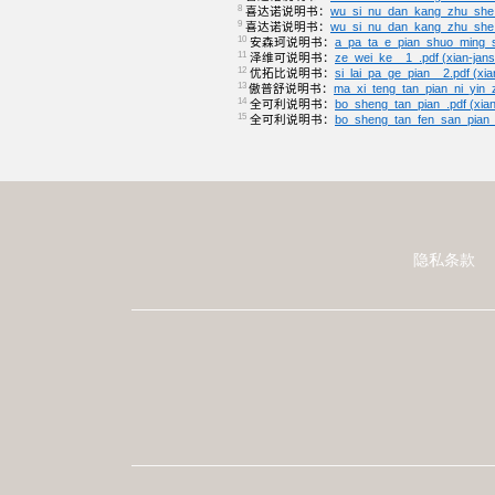
8
喜达诺说明书：
wu_si_nu_dan_kang_zhu_she_y
9
喜达诺说明书：
wu_si_nu_dan_kang_zhu_she_y
10
安森珂说明书：
a_pa_ta_e_pian_shuo_ming_s
11
泽维可说明书：
ze_wei_ke__1_.pdf (xian-jan
12
优拓比说明书：
si_lai_pa_ge_pian__2.pdf (xi
13 
傲普舒说明书：
ma_xi_teng_tan_pian_ni_yin_
14
全可利说明书：
bo_sheng_tan_pian_.pdf (xia
15
全可利说明书：
bo_sheng_tan_fen_san_pian_.
隐私条款
页
脚