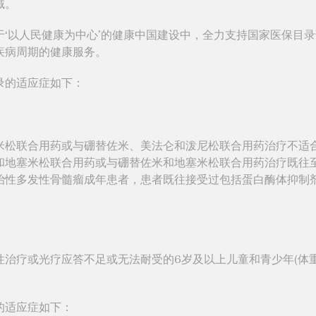
域。
以人民健康为中心’的健康中国建设中，全力支持国家医保目录
疾病周期的健康服务。
录的适应症如下：
米松联合用药或与硼替佐米、美法仑和泼尼松联合用药治疗不适
和地塞米松联合用药或与硼替佐米和地塞米松联合用药治疗既往
治性多发性骨髓瘤成年患者，患者既往接受过包括蛋白酶体抑制
治疗或光疗应答不足或无法耐受的6岁及以上儿童和青少年(体重6
的适应症如下：