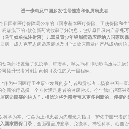
进一步惠及中国多发性骨髓瘤和银屑病患者
在今日国家医疗保障局公布的《国家基本医疗保险、工伤保险和生育
，杨森旗下的7款创新药物收获了好消息，包括原目录内产品
兆珂
®（乌司奴单抗注射液）儿童及青少年银屑病适应症纳入国家医
屑病、成人克罗恩病适应症以及其他5款原目录内产品成功续约。
新药物覆盖了免疫学、肿瘤学、罕见病和肺动脉高压等疾病领
公司提升患者对创新药物可及性的又一里程碑。
：“作为中国医疗卫生事业发展的参与者和贡献者，杨森中国一
的创新治疗选择，全方位满足患者的健康需求。今年我们很高兴
2
银屑病适应症的纳入
，相信这将为患者带来更多创新的、便捷的
科学为本、使命为上和患者为先理念为指引，护佑中国患者的
纳入国家医保目录
，全面覆盖肿瘤学、免疫学、神经科学、心血管