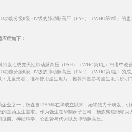
O功能分级II级 - IV级的肺动脉高压（PAH）（WHO第1组）
适应症如下：
科特发性或先天性肺动脉高压（PAH）（WHO第1组）患者中改
功能分级II级 - IV级的肺动脉高压（PAH）（WHO第1组）
岁以下儿童患者，推荐使用波生坦片，推荐剂量参考波生坦片说明书
业之一，杨森自1985年在华成立以来，始终致力于研发、引
长的医药卫生需求。作为强生在华制药子公司，杨森聚焦能够为
和疫苗、神经科学、心血管与代谢以及肺动脉高压。