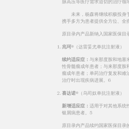
脉高压等医疗需求迫切的治疗领
未来，杨森将继续积极投身于‘
携手多方为患者提供全方位、全
原目录内产品新纳入国家医保目
兆珂®
（达雷妥尤单抗注射液）
续约适应症：
与来那度胺和地塞
性骨髓瘤成年患者；与来那度胺
瘤成年患者；单药治疗复发和难
治疗时出现疾病进展。6
喜达诺®
（乌司奴单抗注射液）
新增适应症：
适用于对其他系统性
银屑病患者。5
原目录内产品续约国家医保目录