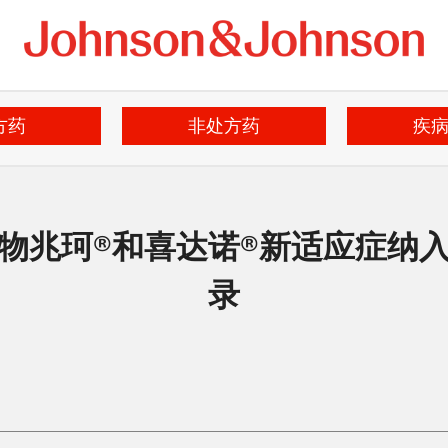
方药
非处方药
疾
物兆珂®和喜达诺®新适应症纳
录