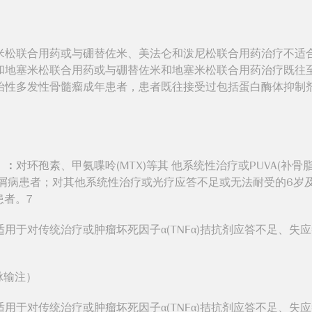
米松联合用药或与硼替佐米、美法仑和泼尼松联合用药治疗不适
和地塞米松联合用药或与硼替佐米和地塞米松联合用药治疗既往
治性多发性骨髓瘤成年患者，患者既往接受过包括蛋白酶体抑制
）：
对环孢素、甲氨喋呤(MTX)等其 他系统性治疗或PUVA(补骨
屑病患者；对其他系统性治疗或光疗应答不足或无法耐受的6岁及以
患者。7
适用于对传统治疗或肿瘤坏死因子α(TNFα)拮抗剂应答不足、
脉输注）
适用于对传统治疗或肿瘤坏死因子α(TNFα)拮抗剂应答不足、