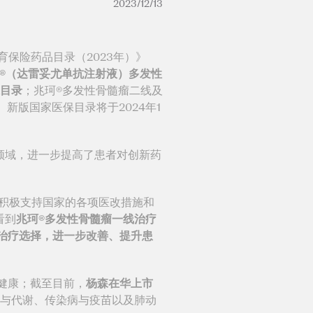
2023/12/13
保险药品目录（2023年）》
®（达雷妥尤单抗注射液）多发性
保目录
；兆珂®多发性骨髓瘤二线及
新版国家医保目录将于2024年1
域，进一步提高了患者对创新药
直积极支持国家的各项医改措施和
看到
兆珂®多发性骨髓瘤一线治疗
治疗选择，进一步改善、提升患
健康；截至目前，
杨森在华上市
与代谢、传染病与疫苗以及肺动