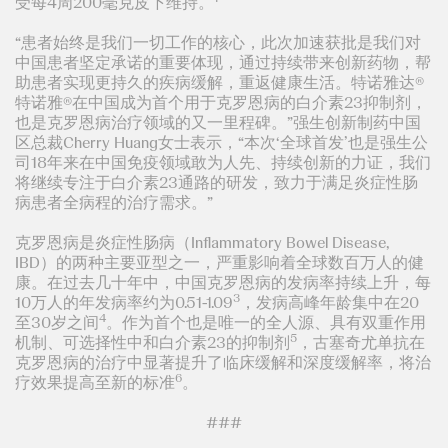
受每4周200毫克皮下维持。
“患者始终是我们一切工作的核心，此次加速获批是我们对
中国患者坚定承诺的重要体现，通过持续带来创新药物，帮
助患者实现更持久的疾病缓解，重返健康生活。特诺雅达®
特诺雅®在中国成为首个用于克罗恩病的白介素23抑制剂，
也是克罗恩病治疗领域的又一里程碑。”强生创新制药中国
区总裁Cherry Huang女士表示，“本次‘全球首发’也是强生公
司18年来在中国免疫领域敢为人先、持续创新的力证，我们
将继续专注于白介素23通路的研发，致力于满足炎症性肠
病患者全病程的治疗需求。”
克罗恩病是炎症性肠病（Inflammatory Bowel Disease,
IBD）的两种主要亚型之一，严重影响着全球数百万人的健
康。在过去几十年中，中国克罗恩病的发病率持续上升，每
3
10万人的年发病率约为0.51-1.09
，发病高峰年龄集中在20
4
至30岁之间
。作为首个也是唯一的全人源、具有双重作用
5
机制、可选择性中和白介素23的抑制剂
，古塞奇尤单抗在
克罗恩病的治疗中显著提升了临床缓解和深度缓解率，将治
6
疗效果提高至新的标准
。
###