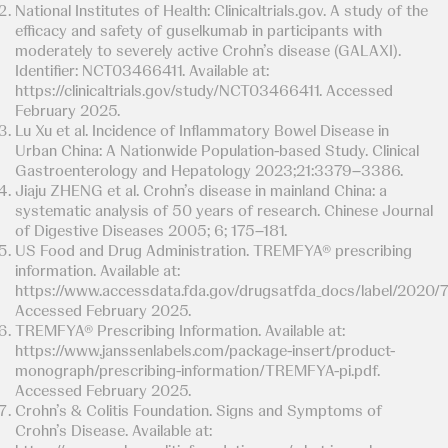
National Institutes of Health: Clinicaltrials.gov. A study of the
efficacy and safety of guselkumab in participants with
moderately to severely active Crohn’s disease (GALAXI).
Identifier: NCT03466411. Available at:
https://clinicaltrials.gov/study/NCT03466411. Accessed
February 2025.
Lu Xu et al. Incidence of Inflammatory Bowel Disease in
Urban China: A Nationwide Population-based Study. Clinical
Gastroenterology and Hepatology 2023;21:3379–3386.
Jiaju ZHENG et al. Crohn’s disease in mainland China: a
systematic analysis of 50 years of research. Chinese Journal
of Digestive Diseases 2005; 6; 175–181.
US Food and Drug Administration. TREMFYA® prescribing
information. Available at:
https://www.accessdata.fda.gov/drugsatfda_docs/label/2020/7
Accessed February 2025.
TREMFYA® Prescribing Information. Available at:
https://www.janssenlabels.com/package-insert/product-
monograph/prescribing-information/TREMFYA-pi.pdf.
Accessed February 2025.
Crohn’s & Colitis Foundation. Signs and Symptoms of
Crohn’s Disease. Available at: