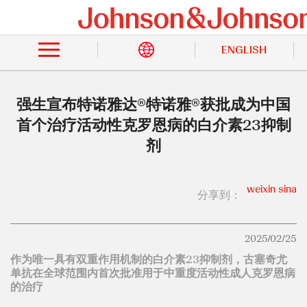
跳
转
站
到
内
主
ENGLISH
搜
索
要
内
容
强生宣布特诺雅达®特诺雅®获批成为中国
首个治疗活动性克罗恩病的白介素23抑制
剂
weixin
sina
分享到：
2025/02/25
作为唯一具有双重作用机制的白介素23抑制剂，古塞奇尤
单抗在全球范围内首次批准用于中重度活动性成人克罗恩病
的治疗