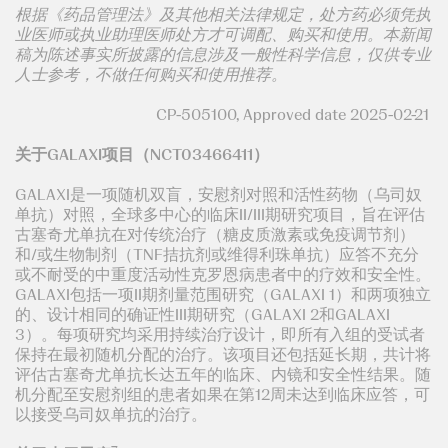
根据《药品管理法》及其他相关法律规定，处方药必须凭执
业医师或执业助理医师处方才可调配、购买和使用。本新闻
稿为陈述事实所披露的信息涉及一般性科学信息，仅供专业
人士参考，不做任何购买和使用推荐。
CP-505100, Approved date 2025-02-21
关于GALAXI项目（NCT03466411）
GALAXI是一项随机双盲，安慰剂对照和活性药物（乌司奴
单抗）对照，全球多中心的临床II/III期研究项目，旨在评估
古塞奇尤单抗在对传统治疗（糖皮质激素或免疫调节剂）
和/或生物制剂（TNF拮抗剂或维得利珠单抗）应答不充分
或不耐受的中重度活动性克罗恩病患者中的疗效和安全性。
GALAXI包括一项II期剂量范围研究（GALAXI 1）和两项独立
的、设计相同的确证性III期研究（GALAXI 2和GALAXI
3）。每项研究均采用持续治疗设计，即所有入组的受试者
保持在最初随机分配的治疗。该项目还包括延长期，共计将
评估古塞奇尤单抗长达五年的临床、内镜和安全性结果。随
机分配至安慰剂组的患者如果在第12周未达到临床应答，可
以接受乌司奴单抗的治疗。