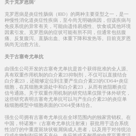
7
关于克罗恩病
克罗恩病是炎症性肠病（IBD）的两种主要亚型之一，是一
种慢性消化道炎症性疾病，至今尚无明确病因，但该疾病与
免疫系统的异常有关，可能由遗传易感性、饮食或其他环境
因素引发。克罗恩病的症状可能有所不同，但通常包括腹
痛、反复腹泻、直肠出血、体重下降和发热等。目前克罗恩
病尚无治愈方法。
关于古塞奇尤单抗
由强生公司开发的古塞奇尤单抗是首个获得批准的全人源、
具有双重作用机制的白介素23抑制剂，不仅可以直接结合
白介素23，还能够定位到主要产生白介素23的CD64+炎症
细胞，在其细胞来源处中和白介素23，从而有效阻断炎症
信号通路。关于双重作用机制的研究结果仅限于体外研究，
这些研究表明古塞奇尤单抗可以与产生白介素23的炎症单
核细胞模型中细胞表面的CD64受体结合。
强生公司拥有古塞奇尤单抗在全球范围内的独家营销权。在
中国，特诺雅®（古塞奇尤单抗注射液）获批用于适合系统
性治疗的中重度斑块状银屑病成人患者，以及用于对传统治
疗或生物制剂应答不充分、失应答或不耐受的中度至重度活