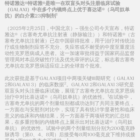
特诺雅达®特诺雅®是唯一在双盲头对头注册临床试验
（GALAXI）中在多个内镜终点上优于喜达诺®（乌司奴单
1
抗）的白介素23抑制剂
（2025年2月25日，中国北京）– 强生公司今天宣布，特诺
雅达®（古塞奇尤单抗注射液（静脉输注））和特诺雅®（古
塞奇尤单抗注射液）已在中国获得批准，用于治疗对传统治
疗或生物制剂应答不充分、失应答或不耐受的中度至重度活
动性克罗恩病成人患者。这一加速审批得益于国家药品监督
管理局对本品突破性疗法及优先审评的认定，标志着古塞奇
尤单抗在克罗恩病适应症上的全球首个批准。
此次获批是基于GALAXI项目中两项关键III期研究（ GALAXI
2
2和GALAXI 3）的临床数据
。GALAXI 2和GALAXI 3研究是
双盲头对头注册临床试验，展现了古塞奇尤单抗在克罗恩病
1
治疗中对比喜达诺®（乌司奴单抗）的优效性。
在试验中，
古塞奇尤单抗的两个剂量组别都成功达到了共同主要终点，
一方面在与安慰剂对比中，实现了具有统计学显著性和临床
意义的临床和内镜结果，另一方面基于两项研究的汇总结
果，在多重控制的内镜终点上展示出对比喜达诺®（乌司奴
单抗） 的优效性。试验中的两个剂量组别分别为200毫克静
脉诱导（第0、4、8周）后接受每8周100毫克皮下维持或接
1