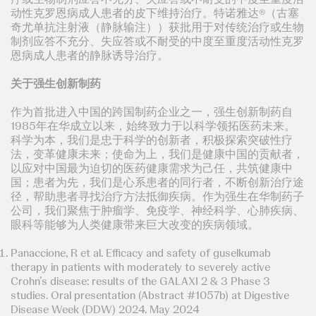
动性克罗恩病成人患者的皮下维持治疗。特诺雅达®（古塞
奇尤单抗注射液（静脉输注））获批用于对传统治疗或生物
制剂应答不充分、失应答或不耐受的中度至重度活动性克罗
恩病成人患者的静脉诱导治疗。
关于强生创新制药
作为首批进入中国的跨国制药企业之一，强生创新制药自
1985年在华成立以来，始终致力于以科学领拓医药未来。
科学为本，我们是忠于科学的创新者，积极探索突破性疗
法，变革健康未来；使命为上，我们是健康中国的贡献者，
以应对中国最为迫切的医药健康需求为己任，共筑健康中
国；患者为先，我们是心系患者的同行者，不断创新治疗途
径，帮助患者寻找治疗方法抵御疾病。作为强生在华制药子
公司，我们聚焦于肿瘤学、免疫学、神经科学、心肺疾病、
眼科等能够为人类健康带来巨大改变的疾病领域。
Panaccione, R et al. Efficacy and safety of guselkumab
therapy in patients with moderately to severely active
Crohn’s disease: results of the GALAXI 2 & 3 Phase 3
studies. Oral presentation (Abstract #1057b) at Digestive
Disease Week (DDW) 2024. May 2024