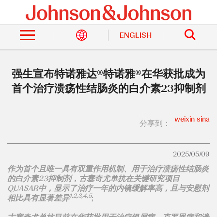
跳
转
站
到
内
主
ENGLISH
搜
索
要
内
容
强生宣布特诺雅达®特诺雅®在华获批成为
首个治疗溃疡性结肠炎的白介素23抑制剂
weixin
sina
分享到：
2025/05/09
作为首个且唯一具有双重作用机制、用于治疗溃疡性结肠炎
的白介素23抑制剂，古塞奇尤单抗在关键研究项目
QUASAR中，显示了治疗一年的内镜缓解率高，且与安慰剂
1,2,3,4,5
相比具有显著差异
;