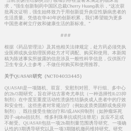
“当前溃疡性结肠炎治疗领域仍存在显著未满足的临床需
求，”强生创新制药中国区总裁Cherry Huang表示，“这次获
批再次证明，强生始终致力于用创新提升炎症性肠病患者的
生活质量。凭借在华40年的创新积累，我们希望能为更多
中国患者树立疗效和健康生活的新标准。”
###
根据《药品管理法》及其他相关法律规定，处方药必须凭执
业医师或执业助理医师处方才可调配、购买和使用。本新闻
稿为陈述事实所披露的信息涉及一般性科学信息，仅供医疗
卫生专业人士参考，不做任何购买和使用推荐。
关于QUASAR研究（NCT04033445）
QUASAR是一项随机、双盲、安慰剂对照、平行组、多中心
的2b/3期研究，旨在评估古塞奇尤单抗（一种选择性IL-23抑
制剂）在中度至重度活动性溃疡性结肠炎成人患者中的疗效
和安全性。这些患者对常规治疗（例如皮质类固醇或免疫抑
制剂）、既往接受生物治疗和/或JAK抑制剂（如肿瘤坏死
因子-alpha拮抗剂、维多利珠单抗或托法替尼）反应不足或
不耐受。QUASAR包括一项2b期剂量范围诱导研究、一项确
认性的3期诱导研究以及一项3期随机撤药维持研究。研究