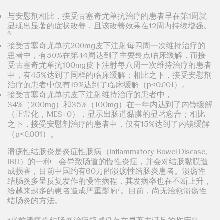
与安慰剂相比，接受古塞奇尤单抗治疗的患者早在第1周就
显现出显著的症状改善，且该改善效果在12周内持续增强。
6
接受古塞奇尤单抗200mg皮下注射每四周一次维持治疗的
患者中，有50%在第44周达到了主要终点临床缓解，而接
受古塞奇尤单抗100mg皮下注射每八周一次维持治疗的患者
中，有45%达到了同样的临床缓解；相比之下，接受安慰剂
治疗的患者中仅有19%达到了临床缓解（p<0.001）。
接受古塞奇尤单抗皮下注射维持治疗的患者中，
34%（200mg）和35%（100mg）在一年内达到了内镜缓解
（正常化，MES=0），显示出肠道黏膜的显著愈合；相比
之下，接受安慰剂治疗的患者中，仅有15%达到了内镜缓解
（p<0.001）。
溃疡性结肠炎是炎症性肠病（Inflammatory Bowel Disease,
IBD）的一种，会导致肠道的慢性炎症，并会对结肠黏膜造
成损害，目前中国约有60万的溃疡性结肠炎患者。溃疡性
结肠炎多呈反复发作的慢性病程，其发病率也在不断上升，
7
给越来越多的患者造成严重影响
。目前，尚无治愈溃疡性
结肠炎的方法。