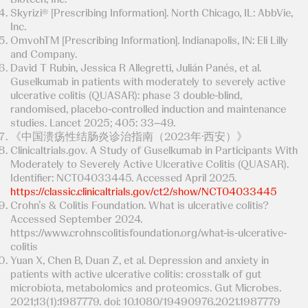
Skyrizi® [Prescribing Information]. North Chicago, IL: AbbVie,
Inc.
OmvohTM [Prescribing Information]. Indianapolis, IN: Eli Lilly
and Company.
David T Rubin, Jessica R Allegretti, Julián Panés, et al.
Guselkumab in patients with moderately to severely active
ulcerative colitis (QUASAR): phase 3 double-blind,
randomised, placebo-controlled induction and maintenance
studies. Lancet 2025; 405: 33–49.
《中国溃疡性结肠炎诊治指南（2023年·西安）》
Clinicaltrials.gov. A Study of Guselkumab in Participants With
Moderately to Severely Active Ulcerative Colitis (QUASAR).
Identifier: NCT04033445. Accessed April 2025.
https://classic.clinicaltrials.gov/ct2/show/NCT04033445
Crohn’s & Colitis Foundation. What is ulcerative colitis?
Accessed September 2024.
https://www.crohnscolitisfoundation.org/what-is-ulcerative-
colitis
Yuan X, Chen B, Duan Z, et al. Depression and anxiety in
patients with active ulcerative colitis: crosstalk of gut
microbiota, metabolomics and proteomics. Gut Microbes.
2021;13(1):1987779. doi: 10.1080/19490976.2021.1987779