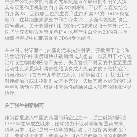
由强生公司开发的古塞奇尤单抗是首个获得批准的全人源、
具有双重作用机制的白介素23抑制剂，不仅可以直接结合
白介素23，还能够定位到主要产生白介素23的CD64+炎症
细胞，在其细胞来源处中和白介素23，从而有效阻断炎症
信号通路。关于双重作用机制的研究结果仅限于体外研究，
这些研究表明古塞奇尤单抗可以与产生白介素23的炎症单
核细胞模型中细胞表面的CD64受体结合。
在中国，特诺雅®（古塞奇尤单抗注射液）获批用于适合系
统性治疗的中重度斑块状银屑病成人患者，以及用于对传统
治疗或生物制剂应答不充分、失应答或不耐受的中度至重度
活动性克罗恩病和溃疡性结肠炎成人患者的皮下维持治疗。
特诺雅达®（古塞奇尤单抗注射液（静脉输注））获批用于
对传统治疗或生物制剂应答不充分、失应答或不耐受的中度
至重度活动性克罗恩病和溃疡性结肠炎成人患者的静脉诱导
治疗。
关于强生创新制药
作为首批进入中国的跨国制药企业之一，强生创新制药自
1985年在华成立以来，始终致力于以科学领拓医药未来。
科学为本，我们是忠于科学的创新者，积极探索突破性疗
法，变革健康未来；使命为上，我们是健康中国的贡献者，