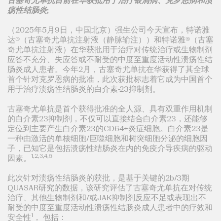
古塞奇尤单抗目前在华获批用于治疗银屑病、克罗恩病和溃
疡性结肠炎
;
（2025年5月9日，中国北京）强生公司今天宣布，特诺雅
达®（古塞奇尤单抗注射液（静脉输注））和特诺雅®（古塞
奇尤单抗注射液）在华获批用于治疗对传统治疗或生物制剂
应答不充分、失应答或不耐受的中度至重度活动性溃疡性结
肠炎成人患者。今年2月，古塞奇尤单抗在华获得了其全球
首个针对克罗恩病的批准，此次获批标志着它成为中国首个
用于治疗溃疡性结肠炎的白介素-23抑制剂。
古塞奇尤单抗是首个获得批准的全人源、具有双重作用机制
的白介素23抑制剂，不仅可以直接结合白介素23，还能够
定位到主要产生白介素23的CD64+炎症细胞。白介素23是
一种由激活的单核细胞/巨噬细胞和树突细胞分泌的细胞因
子，已知它是包括溃疡性结肠炎在内的免疫介导疾病的驱动
1,2,3,4,5
因素。
此次针对溃疡性结肠炎的获批，是基于关键的2b/3期
QUASAR研究的数据，该研究评估了古塞奇尤单抗在对传统
治疗、其他生物制剂和/或JAK抑制剂反应不足或表现出不
耐受的中度至重度活动性溃疡性结肠炎成人患者中的疗效和
1
安全性
， 包括：