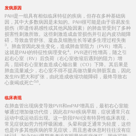
发病原因
PAH是一组具有相似临床特征的疾病，但存在多种基础病
因，其中大多数病因是未知的。PAH很可能是由于容易发生
损伤（即遗传易感性或其他风险因素）的肺血管受到了多种
损害性刺激所致。这些刺激造成血管损伤并引起内皮功能障
碍，导致血管舒张、凝血及细胞生长等诸多生理过程失衡
3
。肺血管因此发生变化，造成肺血管阻力（PVR）增高，
4
这就是PAH的特征性病理变化
。PVR进行性增高，随之引
起右心室（RV）后负荷（右心室收缩后遇到的阻力）增
高，阻碍右心室射血造成心输出量（CO）下降。其后果是
肺血流量减少，右心室不得不提高做功量向肺脏泵血，因此
发生RV肥大和扩张，由此造成收缩功能障碍，最终导致右
5,6
心衰竭或死亡
。
临床表现
在肺血管出现病变导致PVR和mPAP增高后，最初右心室能
够通过增加做功代偿，因此在PAH疾病早期，症状通常只在
运动中或运动后出现。这一阶段PAH没有特异性临床表现，
常见症状如劳力性呼吸困难、头晕和疲乏通常为轻度，这些
也是许多其他疾病的常见症状，而且患者休息时往往没有症
2,1,4