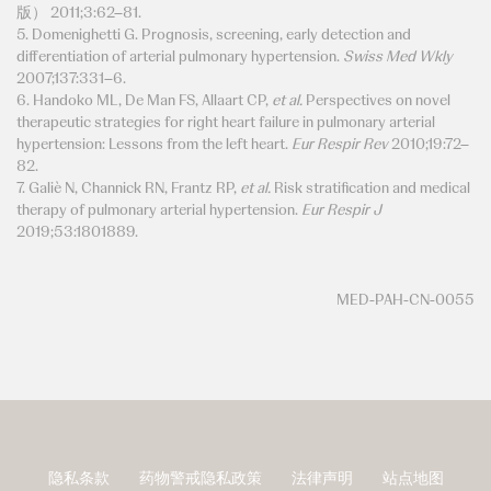
版） 2011;3:62–81.
5. Domenighetti G. Prognosis, screening, early detection and
differentiation of arterial pulmonary hypertension.
Swiss Med Wkly
2007;137:331–6.
6. Handoko ML, De Man FS, Allaart CP,
et al.
Perspectives on novel
therapeutic strategies for right heart failure in pulmonary arterial
hypertension: Lessons from the left heart.
Eur Respir Rev
2010;19:72–
82.
7. Galiè N, Channick RN, Frantz RP,
et al.
Risk stratification and medical
therapy of pulmonary arterial hypertension.
Eur Respir J
2019;53:1801889.
MED-PAH-CN-0055
隐私条款
药物警戒隐私政策
法律声明
站点地图
页