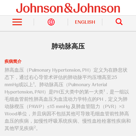
跳
转
站
到
内
主
ENGLISH
搜
索
要
内
容
肺动脉高压
疾病简介
肺高血压（Pulmonary Hypertension, PH）定义为在静息状
态下，通过右心导管术评估的肺动脉平均压增高至25
1
mmHg或以上
。肺动脉高压（Pulmonary Arterial
1
Hypertension, PAH）是PH五大类中的第一大类
，是一组以
毛细血管前性肺高血压为血流动力学特点的PH，定义为肺
动脉楔压（PAWP）≤15 mmHg 及肺血管阻力（PVR）>3
Wood单位，并且病因不包括其他可导致毛细血管前性肺高
血压的疾病，如慢性呼吸系统疾病、慢性血栓栓塞性疾病和
2
其他罕见疾病
。