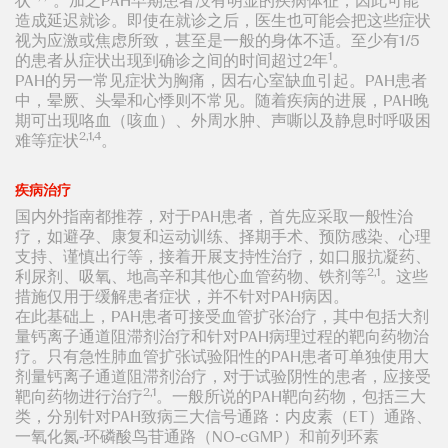
状
。加之PAH早期患者没有明显的疾病体征，因此可能
造成延迟就诊。即使在就诊之后，医生也可能会把这些症状
视为应激或焦虑所致，甚至是一般的身体不适。至少有1/5
1
的患者从症状出现到确诊之间的时间超过2年
。
PAH的另一常见症状为胸痛，因右心室缺血引起。PAH患者
中，晕厥、头晕和心悸则不常见。随着疾病的进展，PAH晚
期可出现咯血（咳血）、外周水肿、声嘶以及静息时呼吸困
2,1,4
难等症状
。
疾病治疗
国内外指南都推荐，对于PAH患者，首先应采取一般性治
疗，如避孕、康复和运动训练、择期手术、预防感染、心理
支持、谨慎出行等，接着开展支持性治疗，如口服抗凝药、
2,1
利尿剂、吸氧、地高辛和其他心血管药物、铁剂等
。这些
措施仅用于缓解患者症状，并不针对PAH病因。
在此基础上，PAH患者可接受血管扩张治疗，其中包括大剂
量钙离子通道阻滞剂治疗和针对PAH病理过程的靶向药物治
疗。只有急性肺血管扩张试验阳性的PAH患者可单独使用大
剂量钙离子通道阻滞剂治疗，对于试验阴性的患者，应接受
2,1
靶向药物进行治疗
。一般所说的PAH靶向药物，包括三大
类，分别针对PAH致病三大信号通路：内皮素（ET）通路、
一氧化氮-环磷酸鸟苷通路（NO-cGMP）和前列环素