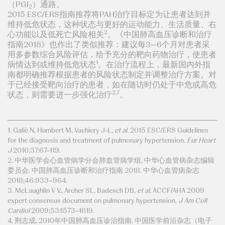
（PGI
）通路。
2
2015 ESC/ERS指南推荐将PAH治疗目标定为让患者达到并
维持低危状态，这种状态与更好的运动能力、生活质量、右
2
心功能以及低死亡风险相关
。《中国肺高血压诊断和治疗
指南2018》也作出了类似推荐：建议每3—6个月对患者采
用多参数综合风险评估，给予充分的靶向药物治疗，使患者
1
病情达到或维持低危状态
。在治疗流程上，最新国内外指
南都明确推荐根据患者的风险状态制定并调整治疗方案。对
于已经接受靶向治疗的患者，如在随访时仍处于中危或高危
2,7
状态，则需要进一步强化治疗
。
1. Galiè N, Humbert M, Vachiery J-L,
et al.
2015 ESC/ERS Guidelines
for the diagnosis and treatment of pulmonary hypertension.
Eur Heart
J
2016;37:67–119.
2. 中华医学会心血管病学分会肺血管病学组, 中华心血管病杂志编辑
委员会. 中国肺高血压诊断和治疗指南 2018. 中华心血管病杂志
2018;46:933–964.
3. McLaughlin V V., Archer SL, Badesch DB,
et al.
ACCF/AHA 2009
expert consensus document on pulmonary hypertension.
J Am Coll
Cardiol
2009;53:1573–1619.
4. 荆志成. 2010年中国肺高血压诊治指南. 中国医学前沿杂志（电子