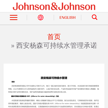
跳
转
站
到
内
主
ENGLISH
搜
索
要
内
容
首页
面
西安杨森可持续水管理承诺
包
屑